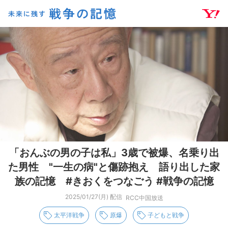
未来に残す 戦争の記憶
「おんぶの男の子は私」3歳で被爆、名乗り出
た男性 "一生の病"と傷跡抱え 語り出した家
族の記憶 #きおくをつなごう #戦争の記憶
2025/01/27(月) 配信
RCC中国放送
太平洋戦争
原爆
子どもと戦争