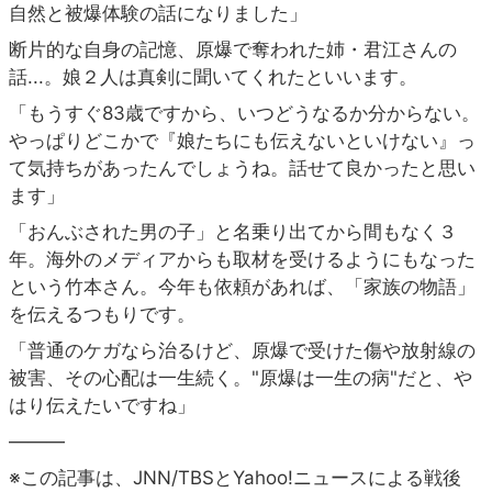
自然と被爆体験の話になりました」
断片的な自身の記憶、原爆で奪われた姉・君江さんの
話...。娘２人は真剣に聞いてくれたといいます。
「もうすぐ83歳ですから、いつどうなるか分からない。
やっぱりどこかで『娘たちにも伝えないといけない』っ
て気持ちがあったんでしょうね。話せて良かったと思い
ます」
「おんぶされた男の子」と名乗り出てから間もなく３
年。海外のメディアからも取材を受けるようにもなった
という竹本さん。今年も依頼があれば、「家族の物語」
を伝えるつもりです。
「普通のケガなら治るけど、原爆で受けた傷や放射線の
被害、その心配は一生続く。"原爆は一生の病"だと、や
はり伝えたいですね」
―――
※この記事は、JNN/TBSとYahoo!ニュースによる戦後