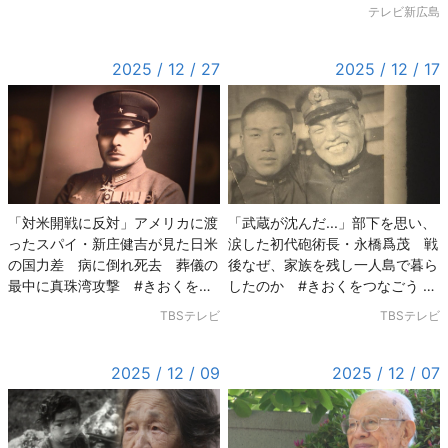
テレビ新広島
2025 / 12 / 27
2025 / 12 / 17
「武蔵が沈んだ...」部下を思い、
「対米開戦に反対」アメリカに渡
涙した初代砲術長・永橋爲茂 戦
ったスパイ・新庄健吉が見た日米
後なぜ、家族を残し一人島で暮ら
の国力差 病に倒れ死去 葬儀の
したのか #きおくをつなごう #
最中に真珠湾攻撃 #きおくをつ
戦争の記憶
なごう #戦争の記憶
TBSテレビ
TBSテレビ
2025 / 12 / 09
2025 / 12 / 07