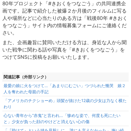
80年プロジェクト「#きおくをつなごう」の共同連携企
画です。記事で紹介した被爆２か月後のフィルムに写る
人や場所などに心当たりのある方は「戦後80年 #きおく
をつなごう」サイト内の情報募集フォームにご連絡くだ
さい。
また、企画趣旨に賛同いただける方は、身近な人から聞
いた戦争に関わる話や写真を「#きおくをつなごう」を
つけてSNSに投稿をお願いいたします。
関連記事（外部リンク）
最愛の娘に火をつけて…「あまりにむごい」つづられた慟哭 娘２
人を奪われた母親の手記
「アメリカのチクショーめ」頭髪が抜けた12歳の少女は力なく横た
わり
心ない青年から“赤鬼”と言われ…「惨めな姿で、何度も死にたい
と」少女が負った顔のやけどと消えない心の傷
「『助けて』という姉を見殺しに… 誰にも言えなかった」 悔い続