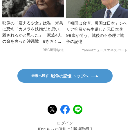
映像の「震える少女」は私 米兵
「祖国は台湾、母国は日本」シベ
に恐怖「カメラを鉄砲だと思い、
リア抑留から生還した元日本兵
殺されるかと思った」 家族4人
98歳が問う、戦後の不条理 #戦
の命を奪った沖縄戦 #きおくを
争の記憶
つなごう #戦争の記憶
RBC琉球放送
Yahoo!ニュースエキスパート
戦争の記憶 トップへ
未来へ残す
ポ
F
L
ス
a
I
ト
c
N
e
E
ログイン
b
で
IDでもっと便利に[
新規取得
]
o
送