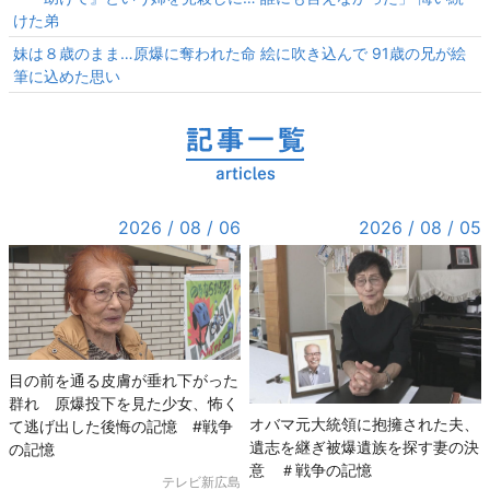
けた弟
妹は８歳のまま…原爆に奪われた命 絵に吹き込んで 91歳の兄が絵
筆に込めた思い
2026 / 08 / 06
2026 / 08 / 05
目の前を通る皮膚が垂れ下がった
群れ 原爆投下を見た少女、怖く
オバマ元大統領に抱擁された夫、
て逃げ出した後悔の記憶 #戦争
遺志を継ぎ被爆遺族を探す妻の決
の記憶
意 ＃戦争の記憶
テレビ新広島