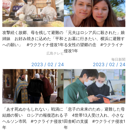
攻撃続く故郷、母を残して避難の
「元夫はロシア兵に殺された」娘
姉妹 お好み焼きに込めた「平和
とお墓に行きたい、横浜に避難す
への願い」 #ウクライナ侵攻1年
る女性の望郷の念 #ウクライナ
侵攻1年
広島テレビ
毎日新聞
2023 / 02 / 24
2023 / 02 / 24
「あす死ぬかもしれない」戦渦に
「息子の未来のため」避難した母
結婚の誓い ロシアの報復恐れる
子 4世帯13人受け入れ、小さな
ヘルソン市民 #ウクライナ侵攻1
田舎町の支援 #ウクライナ侵攻1
年
年