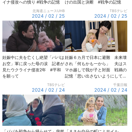
イナ侵攻への憤り #戦争の記憶
けの出国と決断 #戦争の記憶
北海道ニュースUHB
TBSテレビ
2024 / 02 / 25
2024 / 02 / 25
妊娠中に夫を亡くし絶望「パパは
妊娠６カ月で日本に避難 未来壊
お空」軍に戻った母の涙 記者が
され「何もかも一から」 夫はス
見たウクライナ侵攻2年 #平和
マホ越しで我が子と対面 戦禍の
を願って
記憶「思い出さないようにしてい
る」 #平和を願って
TBSテレビ
千葉日報
2024 / 02 / 24
2024 / 02 / 24
「パパを戦争から帰らせて」突然
「まさか自分の町にミサイル