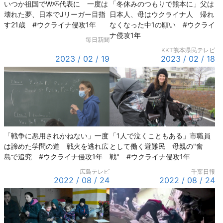
いつか祖国でW杯代表に 一度は
「冬休みのつもりで熊本に」父は
壊れた夢、日本でJリーガー目指
日本人、母はウクライナ人 帰れ
す21歳 #ウクライナ侵攻1年
なくなった中1の願い #ウクライ
ナ侵攻1年
毎日新聞
KKT熊本県民テレビ
2023 / 02 / 19
2023 / 02 / 18
「戦争に悪用されかねない」一度
「1人で泣くこともある」市職員
は諦めた学問の道 戦火を逃れ広
として働く避難民 母親の"奮
島で追究 #ウクライナ侵攻1年
戦" #ウクライナ侵攻1年
広島テレビ
千葉日報
2022 / 08 / 24
2022 / 08 / 24