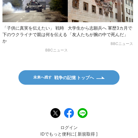
「子供に真実を伝えたい」 戦時
大学生から志願兵へ 軍歴3カ月で
下のウクライナで親は何を伝える
「友人たちが腕の中で死んだ」
か
BBCニュース
BBCニュース
戦争の記憶 トップへ
未来へ残す
ポ
F
L
ス
a
I
ト
c
N
e
E
ログイン
b
で
IDでもっと便利に[
新規取得
]
o
送
o
る