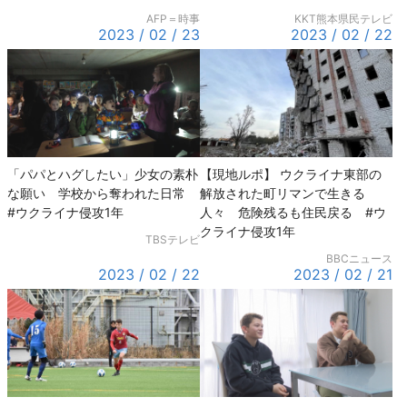
AFP＝時事
KKT熊本県民テレビ
2023 / 02 / 23
2023 / 02 / 22
「パパとハグしたい」少女の素朴
【現地ルポ】 ウクライナ東部の
な願い 学校から奪われた日常
解放された町リマンで生きる
#ウクライナ侵攻1年
人々 危険残るも住民戻る #ウ
クライナ侵攻1年
TBSテレビ
BBCニュース
2023 / 02 / 22
2023 / 02 / 21