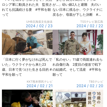
ロシア軍に動員された夫 監視さ
が...」幼い娘2人と避難 夫のい
れても抗議続ける妻 #平和を願
ない日本に残るか、ウクライナに
って
戻るか、母親が下した決断 #平
和を願って
UHB北海道文化放送
TSSテレビ新広島
2024 / 02 / 23
2024 / 02 / 22
「日本に行く夢がなければ死んで
「私のせい」11歳で両親連れ去ら
いた」ウクライナから来た23
れ自傷行為 2度目の侵攻で戦下
歳、日本で見つけた生きる目的 #
の結婚式、そして流産 #平和を
平和を願って
願って
KKT熊本県民テレビ
TBSテレビ
2024 / 02 / 21
2024 / 02 / 20