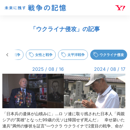
未来に残す 戦争の記憶
「ウクライナ侵攻」の記事
子どもと戦争
女性と戦争
太平洋戦争
ウクライナ侵攻
2025 / 08 / 16
2024 / 08 / 17
「日本兵の遺体が山積みに」...ロ
ソ連に取り残された日本人「両親
シアの"英雄"となった99歳の元ソ
は帰国せず死んだ」 幸せ築いた
連兵"満州の惨状を証言"―ウクラ
ウクライナで2度目の戦争、命が