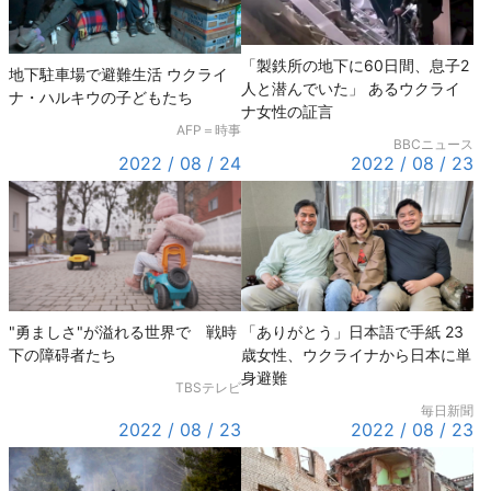
「製鉄所の地下に60日間、息子2
地下駐車場で避難生活 ウクライ
人と潜んでいた」 あるウクライ
ナ・ハルキウの子どもたち
ナ女性の証言
AFP＝時事
BBCニュース
2022 / 08 / 24
2022 / 08 / 23
"勇ましさ"が溢れる世界で 戦時
「ありがとう」日本語で手紙 23
下の障碍者たち
歳女性、ウクライナから日本に単
身避難
TBSテレビ
毎日新聞
2022 / 08 / 23
2022 / 08 / 23