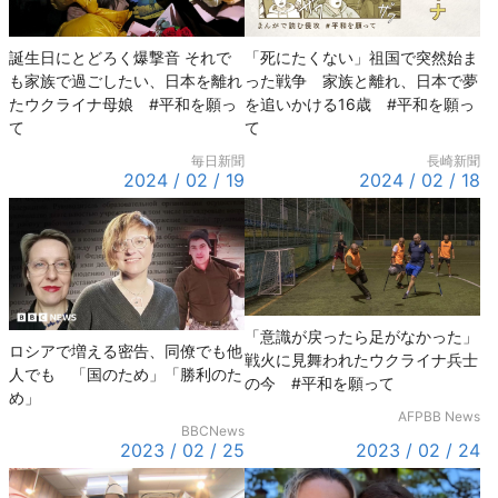
誕生日にとどろく爆撃音 それで
「死にたくない」祖国で突然始ま
も家族で過ごしたい、日本を離れ
った戦争 家族と離れ、日本で夢
たウクライナ母娘 #平和を願っ
を追いかける16歳 #平和を願っ
て
て
毎日新聞
長崎新聞
2024 / 02 / 19
2024 / 02 / 18
「意識が戻ったら足がなかった」
ロシアで増える密告、同僚でも他
戦火に見舞われたウクライナ兵士
人でも 「国のため」「勝利のた
の今 #平和を願って
め」
AFPBB News
BBCNews
2023 / 02 / 25
2023 / 02 / 24